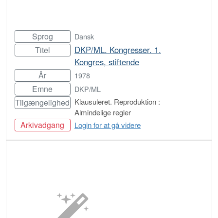
Sprog
Dansk
DKP/ML. Kongresser. 1.
Titel
Kongres, stiftende
År
1978
Emne
DKP/ML
Klausuleret. Reproduktion :
Tilgængelighed
Almindelige regler
Arkivadgang
Login for at gå videre
Bestil