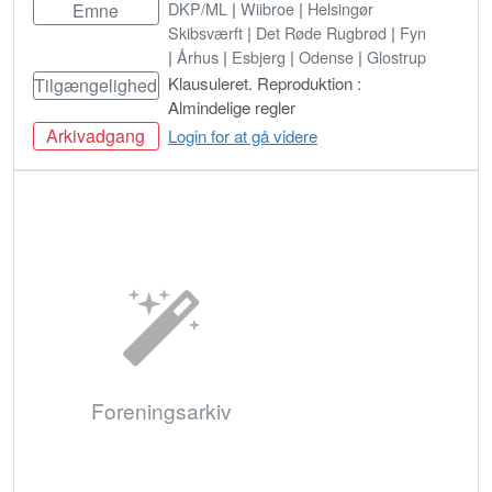
DKP/ML
|
Wiibroe
|
Helsingør
Emne
Skibsværft
|
Det Røde Rugbrød
|
Fyn
|
Århus
|
Esbjerg
|
Odense
|
Glostrup
Klausuleret. Reproduktion :
Tilgængelighed
Almindelige regler
Arkivadgang
Login for at gå videre
Bestil
Foreningsarkiv