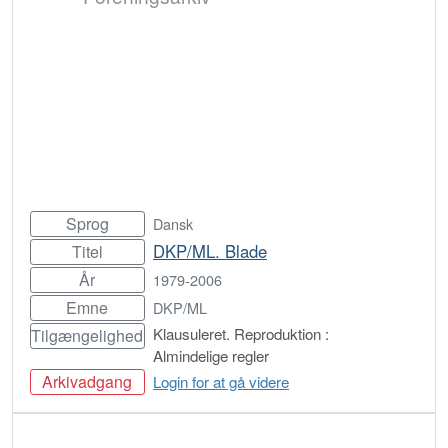
Sprog
Dansk
DKP/ML. Blade
Titel
År
1979-2006
Emne
DKP/ML
Klausuleret. Reproduktion :
Tilgængelighed
Almindelige regler
Arkivadgang
Login for at gå videre
Bestil