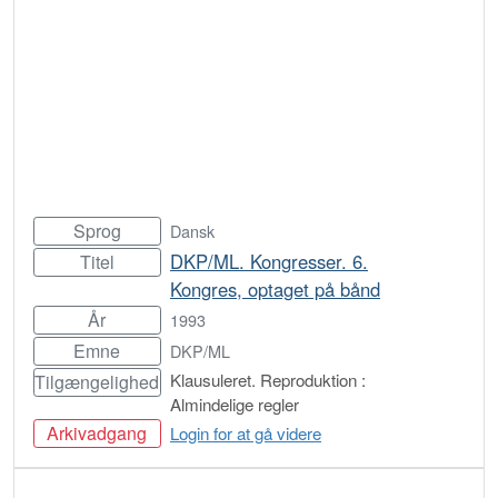
Sprog
Dansk
DKP/ML. Kongresser. 6.
Titel
Kongres, optaget på bånd
År
1993
Emne
DKP/ML
Klausuleret. Reproduktion :
Tilgængelighed
Almindelige regler
Arkivadgang
Login for at gå videre
Bestil