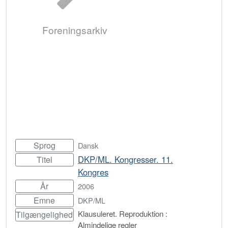
Foreningsarkiv
Sprog
Dansk
DKP/ML. Kongresser. 11.
Titel
Kongres
År
2006
Emne
DKP/ML
Klausuleret. Reproduktion :
Tilgængelighed
Almindelige regler