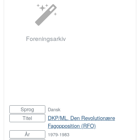
Foreningsarkiv
Sprog
Dansk
DKP/ML. Den Revolutionære
Titel
Fagopposition (RFO)
År
1979-1983