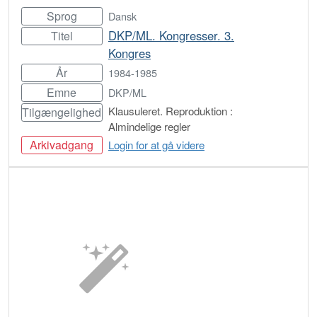
Sprog
Dansk
DKP/ML. Kongresser. 3.
Titel
Kongres
År
1984-1985
Emne
DKP/ML
Klausuleret. Reproduktion :
Tilgængelighed
Almindelige regler
Arkivadgang
Login for at gå videre
Bestil