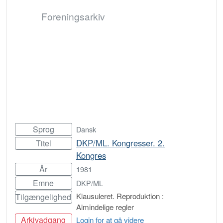
Foreningsarkiv
Sprog
Dansk
DKP/ML. Kongresser. 2.
Titel
Kongres
År
1981
Emne
DKP/ML
Klausuleret. Reproduktion :
Tilgængelighed
Almindelige regler
Arkivadgang
Login for at gå videre