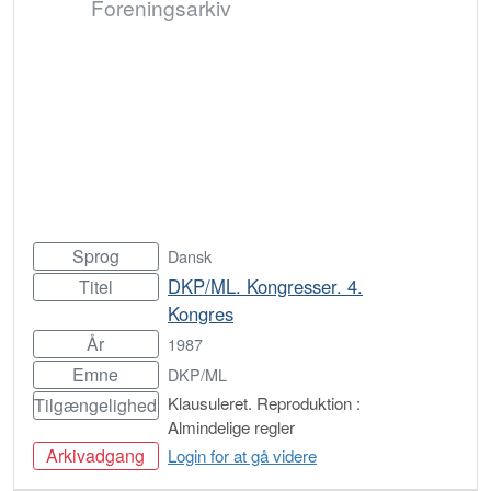
Foreningsarkiv
Sprog
Dansk
DKP/ML. Kongresser. 4.
Titel
Kongres
År
1987
Emne
DKP/ML
Klausuleret. Reproduktion :
Tilgængelighed
Almindelige regler
Arkivadgang
Login for at gå videre
Bestil