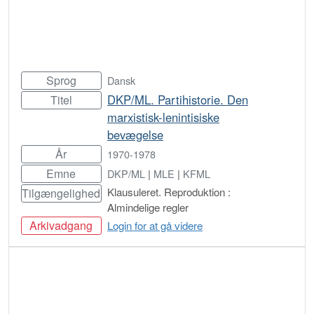
Sprog
Dansk
DKP/ML. Partihistorie. Den
Titel
marxistisk-lenintisiske
bevægelse
År
1970-1978
Emne
DKP/ML
|
MLE
|
KFML
Klausuleret. Reproduktion :
Tilgængelighed
Almindelige regler
Arkivadgang
Login for at gå videre
Bestil