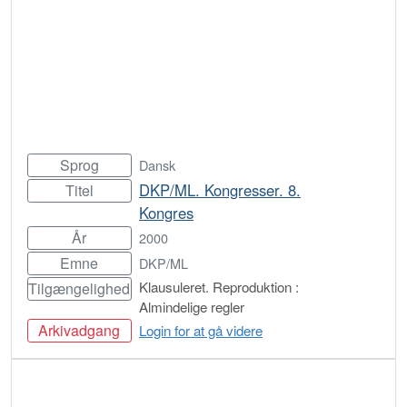
Sprog
Dansk
DKP/ML. Kongresser. 8.
Titel
Kongres
År
2000
Emne
DKP/ML
Klausuleret. Reproduktion :
Tilgængelighed
Almindelige regler
Arkivadgang
Login for at gå videre
Bestil