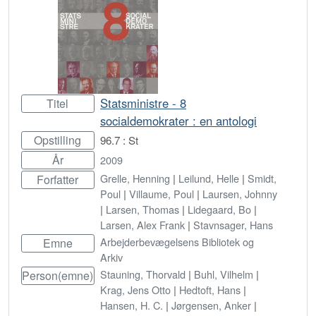
Statsministre - 8
Titel
socialdemokrater : en antologi
Opstilling
96.7 : St
År
2009
Grelle, Henning
|
Leilund, Helle
|
Smidt,
Forfatter
Poul
|
Villaume, Poul
|
Laursen, Johnny
|
Larsen, Thomas
|
Lidegaard, Bo
|
Larsen, Alex Frank
|
Stavnsager, Hans
Arbejderbevægelsens Bibliotek og
Emne
Arkiv
Stauning, Thorvald
|
Buhl, Vilhelm
|
Person(emne)
Krag, Jens Otto
|
Hedtoft, Hans
|
Hansen, H. C.
|
Jørgensen, Anker
|