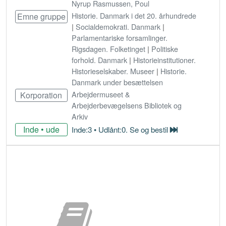
Nyrup Rasmussen, Poul
Historie. Danmark i det 20. århundrede
Emne gruppe
|
Socialdemokrati. Danmark
|
Parlamentariske forsamlinger.
Rigsdagen. Folketinget
|
Politiske
forhold. Danmark
|
Historieinstitutioner.
Historieselskaber. Museer
|
Historie.
Danmark under besættelsen
Arbejdermuseet &
Korporation
Arbejderbevægelsens Bibliotek og
Arkiv
Inde • ude
Inde:3 • Udlånt:0. Se og bestil
Bestil