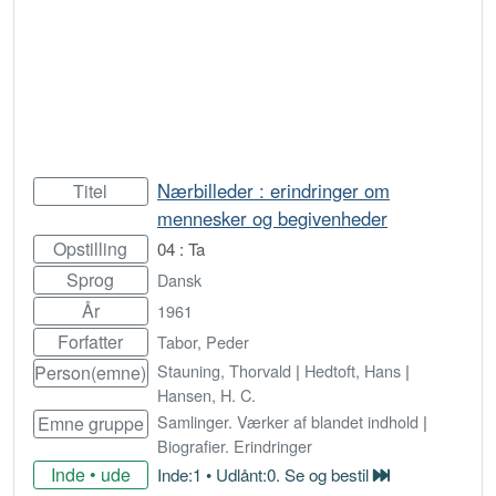
Nærbilleder : erindringer om
Titel
mennesker og begivenheder
Opstilling
04 : Ta
Sprog
Dansk
År
1961
Forfatter
Tabor, Peder
Stauning, Thorvald
|
Hedtoft, Hans
|
Person(emne)
Hansen, H. C.
Samlinger. Værker af blandet indhold
|
Emne gruppe
Biografier. Erindringer
Inde • ude
Inde:1 • Udlånt:0. Se og bestil