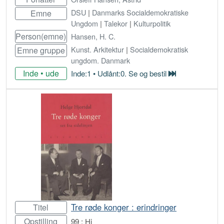
DSU
|
Danmarks Socialdemokratiske
Emne
Ungdom
|
Talekor
|
Kulturpolitik
Person(emne)
Hansen, H. C.
Kunst. Arkitektur
|
Socialdemokratisk
Emne gruppe
ungdom. Danmark
Inde • ude
Inde:1 • Udlånt:0. Se og bestil
Bestil
Tre røde konger : erindringer
Titel
Opstilling
99 : Hj