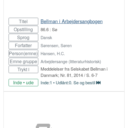
Bellman i Arbejdersangbogen
Titel
Opstilling
86.6 : Sø
Sprog
Dansk
Forfatter
Sørensen, Søren
Person(emne)
Hansen, H.C.
Emne gruppe
Arbejdersange (litteraturhistorisk)
Meddelelser fra Selskabet Bellman i
Trykt i
Danmark; Nr. 81, 2014 / S. 6-7
Inde • ude
Inde:1 • Udlånt:0. Se og bestil
Bestil