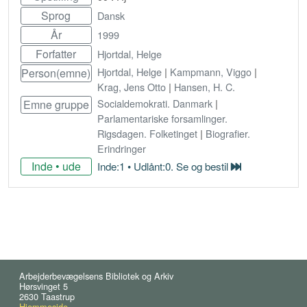
Sprog
Dansk
År
1999
Forfatter
Hjortdal, Helge
Hjortdal, Helge
|
Kampmann, Viggo
|
Person(emne)
Krag, Jens Otto
|
Hansen, H. C.
Socialdemokrati. Danmark
|
Emne gruppe
Parlamentariske forsamlinger.
Rigsdagen. Folketinget
|
Biografier.
Erindringer
Inde • ude
Inde:1 • Udlånt:0. Se og bestil
Bestil
Arbejderbevægelsens Bibliotek og Arkiv
Hørsvinget 5
2630 Taastrup
Hjemmeside