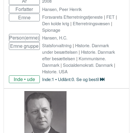
År
2008
Forfatter
Hansen, Peer Henrik
Forsvarets Efterretningstjeneste
|
FET
|
Emne
Den kolde krig
|
Efterretningsvæsen
|
Spionage
Person(emne)
Hansen, H.C.
Statsforvaltning
|
Historie. Danmark
Emne gruppe
under besættelsen
|
Historie. Danmark
efter besættelsen
|
Kommunisme.
Danmark
|
Socialdemokrati. Danmark
|
Historie. USA
Inde • ude
Inde:1 • Udlånt:0. Se og bestil
Bestil