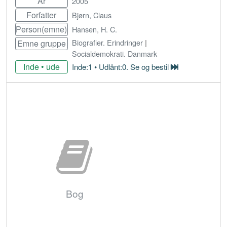
År
2005
Forfatter
Bjørn, Claus
Person(emne)
Hansen, H. C.
Biografier. Erindringer
|
Emne gruppe
Socialdemokrati. Danmark
Inde • ude
Inde:1 • Udlånt:0. Se og bestil
Bestil
Bog