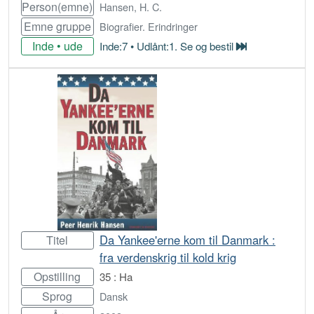
Person(emne)
Hansen, H. C.
Emne gruppe
Biografier. Erindringer
Inde • ude
Inde:7 • Udlånt:1. Se og bestil
Bestil
Da Yankee'erne kom til Danmark :
Titel
fra verdenskrig til kold krig
Opstilling
35 : Ha
Sprog
Dansk