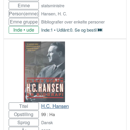
Emne
statsministre
Person(emne)
Hansen, H. C.
Emne gruppe
Bibliografier over enkelte personer
Inde • ude
Inde:1 • Udlånt:0. Se og bestil
Bestil
H.C. Hansen
Titel
Opstilling
99 : Ha
Sprog
Dansk