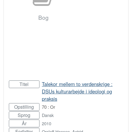
Bog
Talekor mellem to verdenskrige :
Titel
DSUs kulturarbejde i ideologi og
praksis
Opstilling
70 : Or
Sprog
Dansk
År
2010
Forfatter
Orsleff Hansen, Astrid