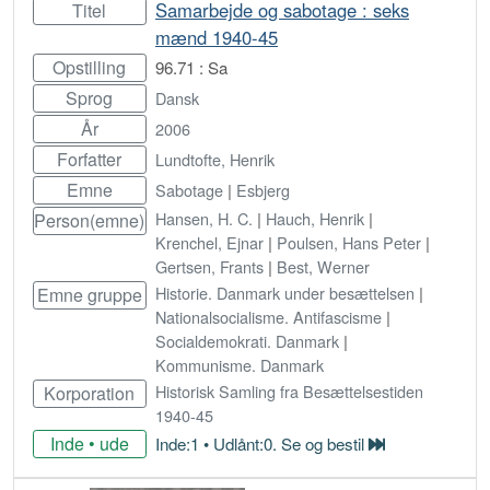
Samarbejde og sabotage : seks
Titel
mænd 1940-45
Opstilling
96.71 : Sa
Sprog
Dansk
År
2006
Forfatter
Lundtofte, Henrik
Emne
Sabotage
|
Esbjerg
Hansen, H. C.
|
Hauch, Henrik
|
Person(emne)
Krenchel, Ejnar
|
Poulsen, Hans Peter
|
Gertsen, Frants
|
Best, Werner
Historie. Danmark under besættelsen
|
Emne gruppe
Nationalsocialisme. Antifascisme
|
Socialdemokrati. Danmark
|
Kommunisme. Danmark
Historisk Samling fra Besættelsestiden
Korporation
1940-45
Inde • ude
Inde:1 • Udlånt:0. Se og bestil
Bestil