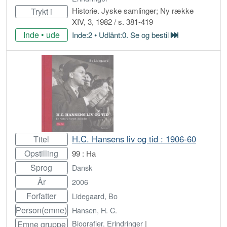
Historie. Jyske samlinger; Ny række
Trykt i
XIV, 3, 1982 / s. 381-419
Inde • ude
Inde:2 • Udlånt:0. Se og bestil
Bestil
H.C. Hansens liv og tid : 1906-60
Titel
Opstilling
99 : Ha
Sprog
Dansk
År
2006
Forfatter
Lidegaard, Bo
Person(emne)
Hansen, H. C.
Biografier. Erindringer
|
Emne gruppe