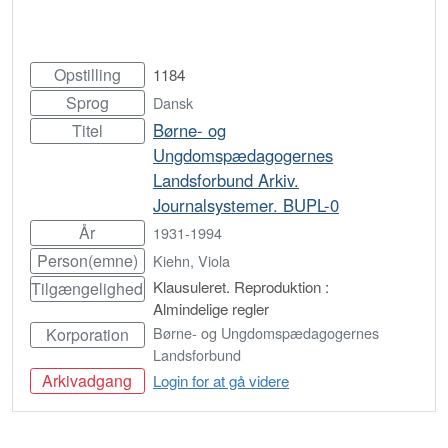
Opstilling
1184
Sprog
Dansk
Børne- og
Titel
Ungdomspædagogernes
Landsforbund Arkiv.
Journalsystemer. BUPL-0
År
1931-1994
Person(emne)
Kiehn, Viola
Klausuleret. Reproduktion :
Tilgængelighed
Almindelige regler
Børne- og Ungdomspædagogernes
Korporation
Landsforbund
Arkivadgang
Login for at gå videre
Bestil