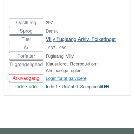
Opstilling
297
Sprog
Dansk
Villy Fuglsang Arkiv. Folketinget
Titel
År
1937-1989
Forfatter
Fuglsang, Villy
Klausuleret. Reproduktion :
Tilgængelighed
Almindelige regler
Arkivadgang
Login for at gå videre
Inde • ude
Inde:1 • Udlånt:0. Se og bestil
Bestil