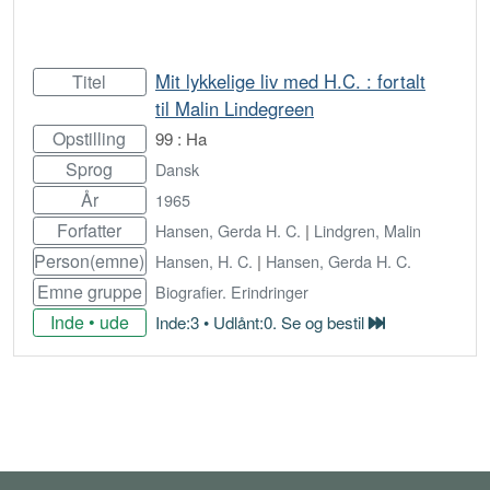
Mit lykkelige liv med H.C. : fortalt
Titel
til Malin Lindegreen
Opstilling
99 : Ha
Sprog
Dansk
År
1965
Forfatter
Hansen, Gerda H. C.
|
Lindgren, Malin
Person(emne)
Hansen, H. C.
|
Hansen, Gerda H. C.
Emne gruppe
Biografier. Erindringer
Inde • ude
Inde:3 • Udlånt:0. Se og bestil
Bestil