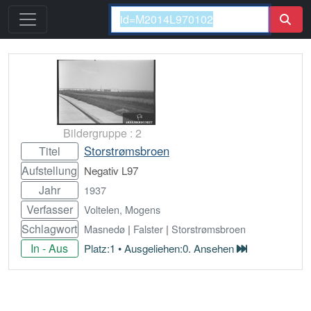
Bildergruppe : 2
Storstrømsbroen
Titel
Aufstellung
Negativ L97
Jahr
1937
Verfasser
Voltelen, Mogens
Schlagwort
Masnedø
|
Falster
|
Storstrømsbroen
In - Aus
Platz:1 • Ausgeliehen:0. Ansehen
Bestellen