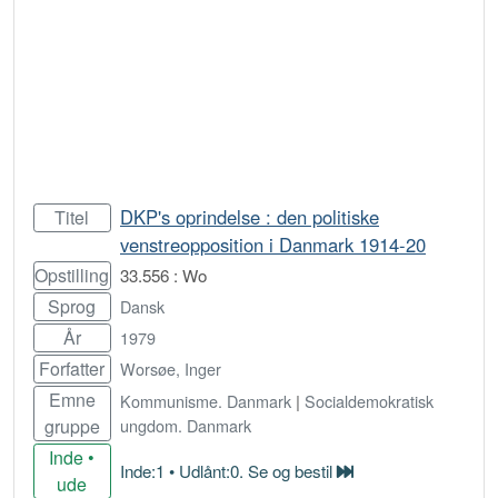
DKP's oprindelse : den politiske
Titel
venstreopposition i Danmark 1914-20
Opstilling
33.556 : Wo
Sprog
Dansk
År
1979
Forfatter
Worsøe, Inger
Emne
Kommunisme. Danmark
|
Socialdemokratisk
gruppe
ungdom. Danmark
Inde •
Inde:1 • Udlånt:0. Se og bestil
ude