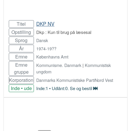
DKP NV
Titel
Opstilling
Dkp : Kun til brug på læsesal
Sprog
Dansk
År
1974-19??
Emne
Københavns Amt
Emne
Kommunisme. Danmark
|
Kommunistisk
gruppe
ungdom
Korporation
Danmarks Kommunistiske PartiNord Vest
Inde • ude
Inde:1 • Udlånt:0. Se og bestil
Bestil