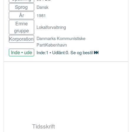
Sprog
Dansk
År
1981
Emne
Lokalforvaltning
gruppe
Danmarks Kommunistiske
Korporation
PartiKøbenhavn
Inde • ude
Inde:1 • Udlånt:0. Se og bestil
Bestil
Tidsskrift