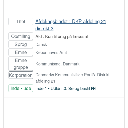
Afdelingsbladet : DKP afdeling 21,
Titel
distrikt 3
Opstilling
Afd : Kun til brug på læsesal
Sprog
Dansk
Emne
Københavns Amt
Emne
Kommunisme. Danmark
gruppe
Danmarks Kommunistiske Parti3. Distrikt
Korporation
afdeling 21
Inde • ude
Inde:1 • Udlånt:0. Se og bestil
Bestil