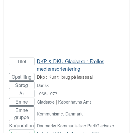
DKP & DKU Gladsaxe : Fælles
Titel
medlemsorientering
Opstilling
Dkp : Kun til brug på læsesal
Sprog
Dansk
År
1968-197?
Emne
Gladsaxe
|
Københavns Amt
Emne
Kommunisme. Danmark
gruppe
Korporation
Danmarks Kommunistiske PartiGladsaxe