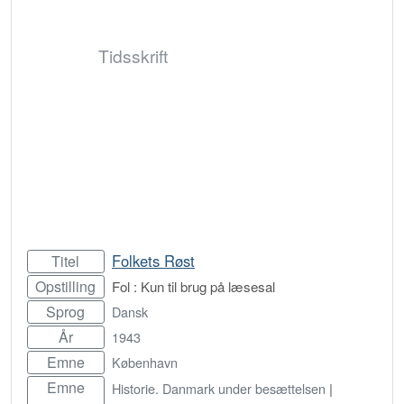
Tidsskrift
Folkets Røst
Titel
Opstilling
Fol : Kun til brug på læsesal
Sprog
Dansk
År
1943
Emne
København
Emne
Historie. Danmark under besættelsen
|