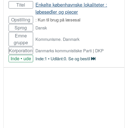
Enkelte københavnske lokaliteter :
Titel
løbesedler og pjecer
Opstilling
: Kun til brug på læsesal
Sprog
Dansk
Emne
Kommunisme. Danmark
gruppe
Korporation
Danmarks kommunistiske Parti
|
DKP
Inde • ude
Inde:1 • Udlånt:0. Se og bestil
Bestil