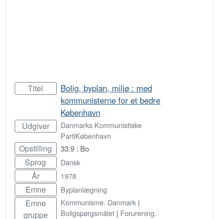
Bolig, byplan, miljø : med
Titel
kommunisterne for et bedre
København
Danmarks Kommunistiske
Udgiver
PartiKøbenhavn
Opstilling
33.9 : Bo
Sprog
Dansk
År
1978
Emne
Byplanlægning
Kommunisme. Danmark
|
Emne
Boligspørgsmålet
|
Forurening.
gruppe