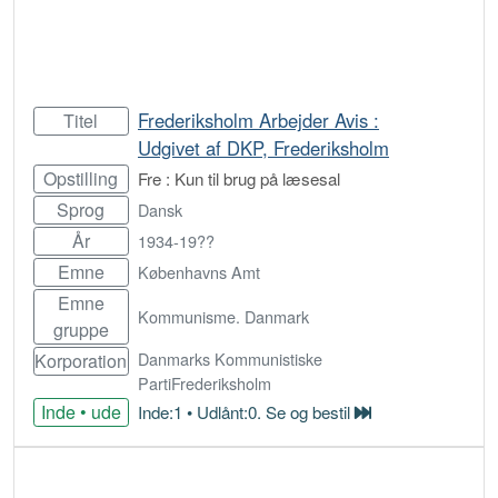
Frederiksholm Arbejder Avis :
Titel
Udgivet af DKP, Frederiksholm
Opstilling
Fre : Kun til brug på læsesal
Sprog
Dansk
År
1934-19??
Emne
Københavns Amt
Emne
Kommunisme. Danmark
gruppe
Danmarks Kommunistiske
Korporation
PartiFrederiksholm
Inde • ude
Inde:1 • Udlånt:0. Se og bestil
Bestil