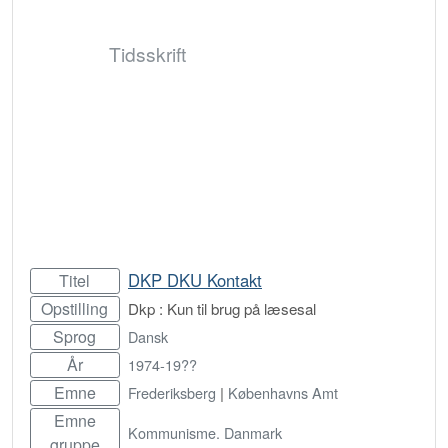
Tidsskrift
DKP DKU Kontakt
Titel
Opstilling
Dkp : Kun til brug på læsesal
Sprog
Dansk
År
1974-19??
Emne
Frederiksberg
|
Københavns Amt
Emne
Kommunisme. Danmark
gruppe