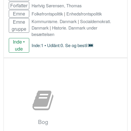
Forfatter
Hartvig Sørensen, Thomas
Emne
Folkefrontspolitik
|
Enhedsfrontspolitik
Kommunisme. Danmark
|
Socialdemokrati.
Emne
Danmark
|
Historie. Danmark under
gruppe
besættelsen
Inde •
Inde:1 • Udlånt:0. Se og bestil
ude
Bestil
Bog