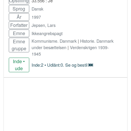
Opstilling
33.556 : Je
Sprog
Dansk
År
1997
Forfatter
Jepsen, Lars
Emne
Ikkeangrebspagt
Kommunisme. Danmark
|
Historie. Danmark
Emne
under besættelsen
|
Verdenskrigen 1939-
gruppe
1945
Inde •
Inde:2 • Udlånt:0. Se og bestil
ude
Bestil