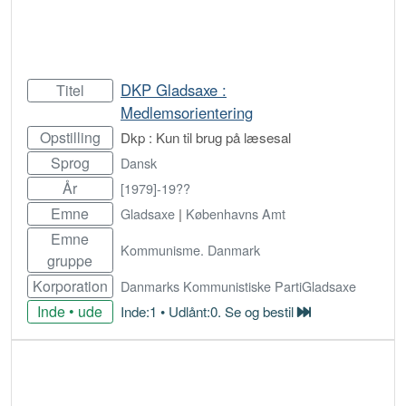
DKP Gladsaxe :
Titel
Medlemsorientering
Opstilling
Dkp : Kun til brug på læsesal
Sprog
Dansk
År
[1979]-19??
Emne
Gladsaxe
|
Københavns Amt
Emne
Kommunisme. Danmark
gruppe
Korporation
Danmarks Kommunistiske PartiGladsaxe
Inde • ude
Inde:1 • Udlånt:0. Se og bestil
Bestil