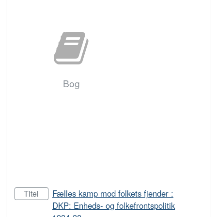
Bog
Fælles kamp mod folkets fjender :
Titel
DKP: Enheds- og folkefrontspolitik