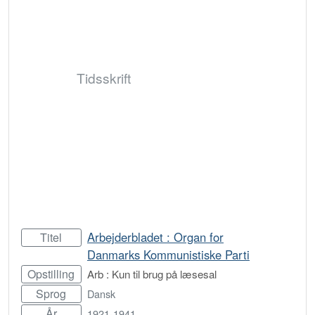
Tidsskrift
Arbejderbladet : Organ for
Titel
Danmarks Kommunistiske Parti
Opstilling
Arb : Kun til brug på læsesal
Sprog
Dansk
År
1921-1941