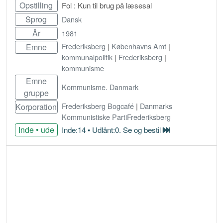
Opstilling
Fol : Kun til brug på læsesal
Sprog
Dansk
År
1981
Frederiksberg
|
Københavns Amt
|
Emne
kommunalpolitik
|
Frederiksberg
|
kommunisme
Emne
Kommunisme. Danmark
gruppe
Frederiksberg Bogcafé
|
Danmarks
Korporation
Kommunistiske PartiFrederiksberg
Inde • ude
Inde:14 • Udlånt:0. Se og bestil
Bestil