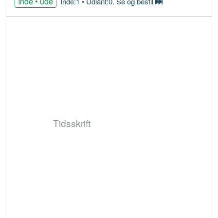
Inde • ude
Inde:1 • Udlånt:0. Se og bestil
Bestil
Tidsskrift