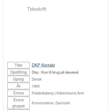
Tidsskrift
DKP Kontakt
Titel
Opstilling
Dkp : Kun til brug på læsesal
Sprog
Dansk
År
1993
Emne
Frederiksberg
|
Københavns Amt
Emne
Kommunisme. Danmark
gruppe