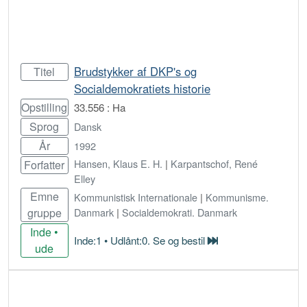
Brudstykker af DKP's og
Titel
Socialdemokratiets historie
Opstilling
33.556 : Ha
Sprog
Dansk
År
1992
Hansen, Klaus E. H.
|
Karpantschof, René
Forfatter
Elley
Emne
Kommunistisk Internationale
|
Kommunisme.
gruppe
Danmark
|
Socialdemokrati. Danmark
Inde •
Inde:1 • Udlånt:0. Se og bestil
ude
Bestil