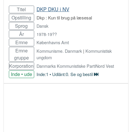
DKP DKU i NV
Titel
Opstilling
Dkp : Kun til brug på læsesal
Sprog
Dansk
År
1978-19??
Emne
Københavns Amt
Emne
Kommunisme. Danmark
|
Kommunistisk
gruppe
ungdom
Korporation
Danmarks Kommunistiske PartiNord Vest
Inde • ude
Inde:1 • Udlånt:0. Se og bestil
Bestil